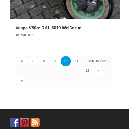
Vespa V50n: RAL 6019 Weißgrün
18. Mai 2015
«
‹
8
9
10
11
Seite 10 von 16
12
›
»