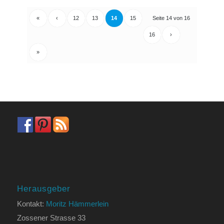
«
‹
12
13
14
15
Seite 14 von 16
16
›
»
Herausgeber
Kontakt:
Moritz Hämmerlein
Zossener Strasse 33