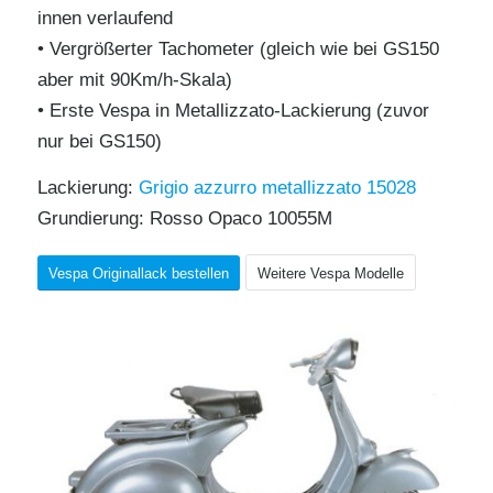
innen verlaufend
• Vergrößerter Tachometer (gleich wie bei GS150
aber mit 90Km/h-Skala)
• Erste Vespa in Metallizzato-Lackierung (zuvor
nur bei GS150)
Lackierung:
Grigio azzurro metallizzato 15028
Grundierung: Rosso Opaco 10055M
Vespa Originallack bestellen
Weitere Vespa Modelle
Quelle: http://www.vespaclub.com/Pages/Default.aspx?idpag=6&num=5