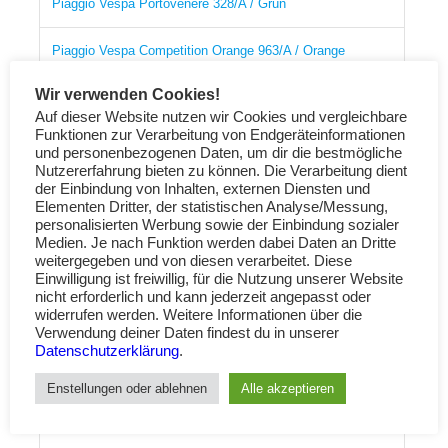
Piaggio Vespa Portovenere 328/A / Grün
Piaggio Vespa Competition Orange 963/A / Orange
Wir verwenden Cookies!
Braun: Creta Senese 129/A, 20ml, Metallic-Lack
Auf dieser Website nutzen wir Cookies und vergleichbare
Funktionen zur Verarbeitung von Endgeräteinformationen
Piaggio Vespa Terra di Toscana 112/A / Tuscan Soil Brown
und personenbezogenen Daten, um dir die bestmögliche
Nutzererfahrung bieten zu können. Die Verarbeitung dient
der Einbindung von Inhalten, externen Diensten und
Piaggio Vespa Siena Cream 552 / Beige
Elementen Dritter, der statistischen Analyse/Messung,
personalisierten Werbung sowie der Einbindung sozialer
Piaggio Vespa 208 Alabastro / Beige
Medien. Je nach Funktion werden dabei Daten an Dritte
weitergegeben und von diesen verarbeitet. Diese
Einwilligung ist freiwillig, für die Nutzung unserer Website
Piaggio Vespa 6002M Green met
nicht erforderlich und kann jederzeit angepasst oder
widerrufen werden. Weitere Informationen über die
Piaggio Vespa 893 Bordeaux Pearl
Verwendung deiner Daten findest du in unserer
Datenschutzerklärung
.
Piaggio Vespa 8005M Titanio Grey metallic
Enstellungen oder ablehnen
Alle akzeptieren
Piaggio Vespa 396 Pistachio