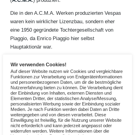
(
A.C.M.A.
) produziert.
Die in den A.C.M.A. Werken produzierten Vespas
waren kein wirklicher Lizenzbau, sondern eher
eine 1950 gegründete Tochtergesellschaft von
Piaggio, da Enrico Piaggio hier selbst
Hauptaktionär war.
Die Vespa GL ähnelt der italienischen Vespa VL3T,
Wir verwenden Cookies!
allerdings hat sie einen Lenker aus Aluguss wie
Auf dieser Website nutzen wir Cookies und vergleichbare
die Vespa GS2/T2. Ihr Motor ist mit einem Hub
Funktionen zur Verarbeitung von Endgeräteinformationen
und personenbezogenen Daten, um dir die bestmögliche
von 54 mm und einer 58,8 mm Bohrung
Nutzererfahrung bieten zu können. Die Verarbeitung dient
jedoch nicht vom Motor der GS (Bohrung und Hub
der Einbindung von Inhalten, externen Diensten und
Elementen Dritter, der statistischen Analyse/Messung,
57 mm), sondern von den 125 ccm Modellen
personalisierten Werbung sowie der Einbindung sozialer
Medien. Je nach Funktion werden dabei Daten an Dritte
abgeleitet.
weitergegeben und von diesen verarbeitet. Diese
Einwilligung ist freiwillig, für die Nutzung unserer Website
Besondere Merkmale:
9 Zoll Weißwandreifen,
nicht erforderlich und kann jederzeit angepasst oder
widerrufen werden. Weitere Informationen über die
3.50; Abschließbares Gepäckfach; Ersatzrad im