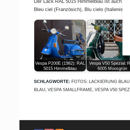
Der Lack RAL 5015 Himmelblau ist auch bek
Bleu ciel (Französich), Blu cielo (Italienisc
Vespa P200E (1982): RAL
Vespa V50 Spezial: 
5015 Himmelblau
6005 Moosgrün
SCHLAGWORTE:
FOTOS: LACKIERUNG BLAU
BLAU
,
VESPA SMALLFRAME
,
VESPA V50 SPEZ