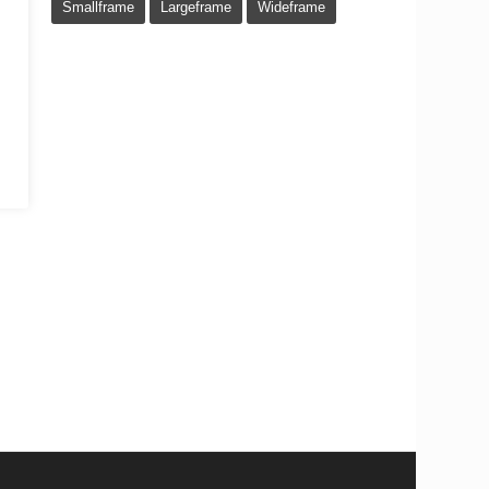
Smallframe
Largeframe
Wideframe