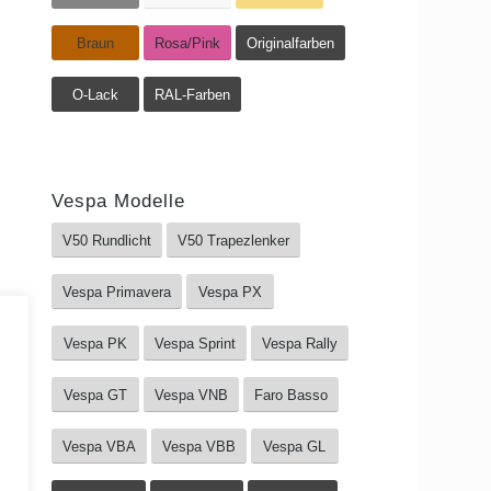
Braun
Rosa/Pink
Originalfarben
O-Lack
RAL-Farben
Vespa Modelle
V50 Rundlicht
V50 Trapezlenker
Vespa Primavera
Vespa PX
Vespa PK
Vespa Sprint
Vespa Rally
Vespa GT
Vespa VNB
Faro Basso
Vespa VBA
Vespa VBB
Vespa GL