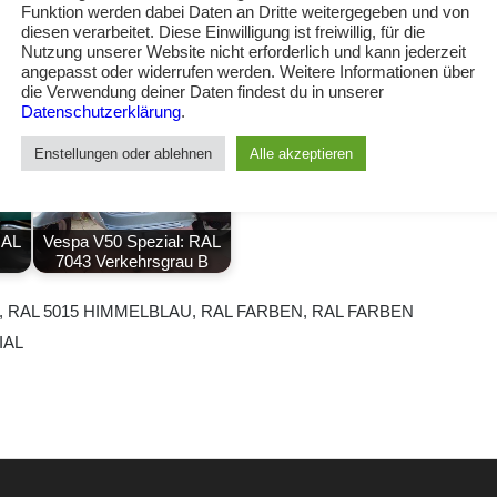
annt als: Sky blue (Englisch), Hemelsblauw (Dutch),
Funktion werden dabei Daten an Dritte weitergegeben und von
diesen verarbeitet. Diese Einwilligung ist freiwillig, für die
h) oder Azul celeste (Spanisch).
Nutzung unserer Website nicht erforderlich und kann jederzeit
angepasst oder widerrufen werden. Weitere Informationen über
die Verwendung deiner Daten findest du in unserer
Datenschutzerklärung
.
Enstellungen oder ablehnen
Alle akzeptieren
RAL
Vespa V50 Spezial: RAL
7043 Verkehrsgrau B
,
RAL 5015 HIMMELBLAU
,
RAL FARBEN
,
RAL FARBEN
IAL