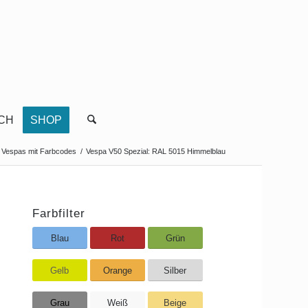
CH
SHOP
r Vespas mit Farbcodes
/
Vespa V50 Spezial: RAL 5015 Himmelblau
Farbfilter
Blau
Rot
Grün
Gelb
Orange
Silber
Grau
Weiß
Beige