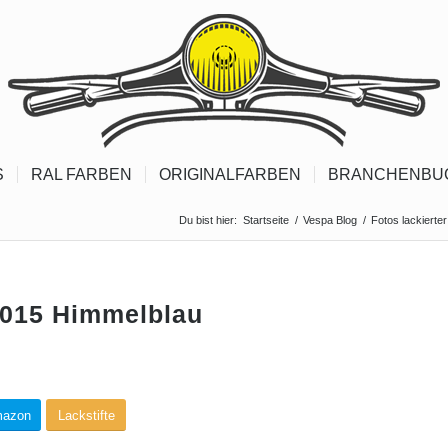
S
RAL FARBEN
ORIGINALFARBEN
BRANCHENBU
Du bist hier:
Startseite
/
Vespa Blog
/
Fotos lackierte
5015 Himmelblau
mazon
Lackstifte