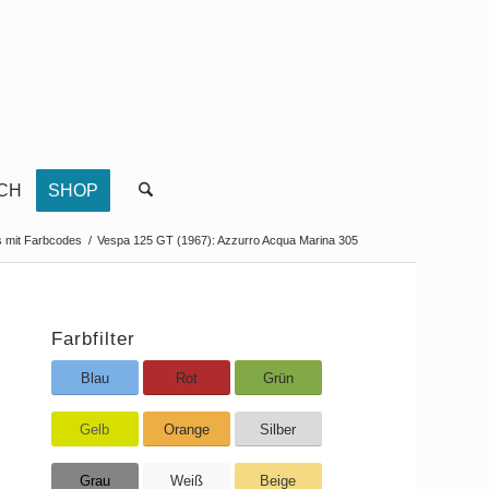
CH
SHOP
s mit Farbcodes
/
Vespa 125 GT (1967): Azzurro Acqua Marina 305
Farbfilter
Blau
Rot
Grün
Gelb
Orange
Silber
Grau
Weiß
Beige