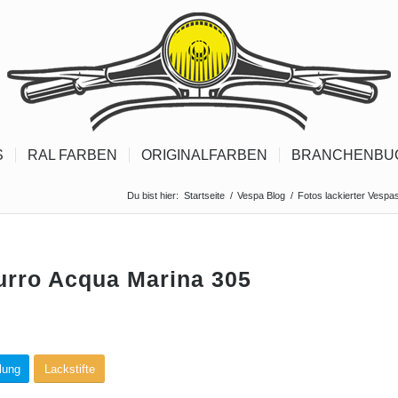
S
RAL FARBEN
ORIGINALFARBEN
BRANCHENBU
Du bist hier:
Startseite
/
Vespa Blog
/
Fotos lackierter Vespa
urro Acqua Marina 305
lung
Lackstifte