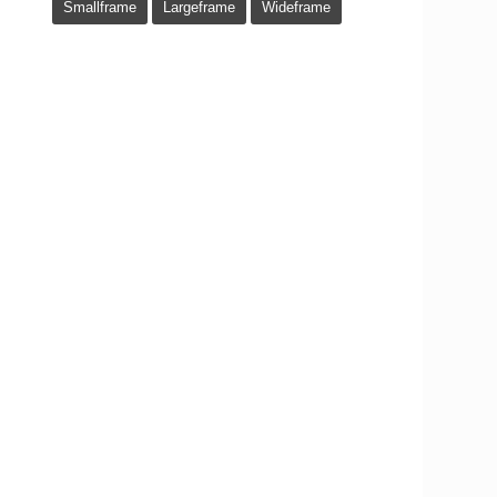
Smallframe
Largeframe
Wideframe