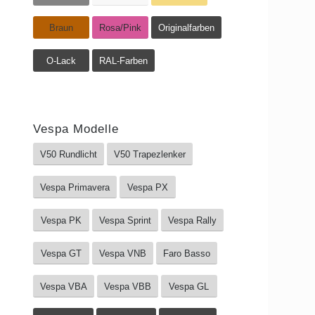
Braun
Rosa/Pink
Originalfarben
O-Lack
RAL-Farben
Vespa Modelle
V50 Rundlicht
V50 Trapezlenker
Vespa Primavera
Vespa PX
Vespa PK
Vespa Sprint
Vespa Rally
Vespa GT
Vespa VNB
Faro Basso
Vespa VBA
Vespa VBB
Vespa GL