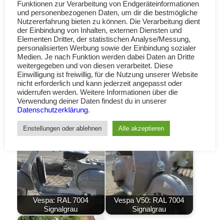
Funktionen zur Verarbeitung von Endgeräteinformationen
und personenbezogenen Daten, um dir die bestmögliche
Nutzererfahrung bieten zu können. Die Verarbeitung dient
der Einbindung von Inhalten, externen Diensten und
Elementen Dritter, der statistischen Analyse/Messung,
personalisierten Werbung sowie der Einbindung sozialer
Medien. Je nach Funktion werden dabei Daten an Dritte
weitergegeben und von diesen verarbeitet. Diese
Der Lack RAL 7004 Signalgrau ist auch bekannt
Einwilligung ist freiwillig, für die Nutzung unserer Website
als: Signal Grey (Englisch), Signaalgrijs (Dutch),
nicht erforderlich und kann jederzeit angepasst oder
widerrufen werden. Weitere Informationen über die
Gris de sécurité (Französich), Grigio segnale
Verwendung deiner Daten findest du in unserer
(Italienisch) oder Gris senales (Spanisch).
Datenschutzerklärung
.
Enstellungen oder ablehnen
Alle akzeptieren
Vespa: RAL 7004
Vespa V50: RAL 7004
Signalgrau
Signalgrau