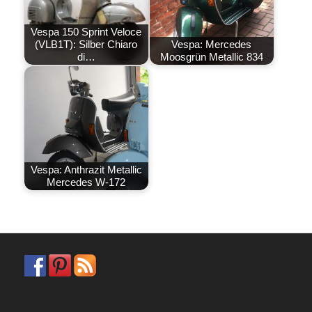
Vespa 150 Sprint Veloce
(VLB1T): Silber Chiaro
Vespa: Mercedes
di…
Moosgrün Metallic 834
Vespa: Anthrazit Metallic
Mercedes W-172