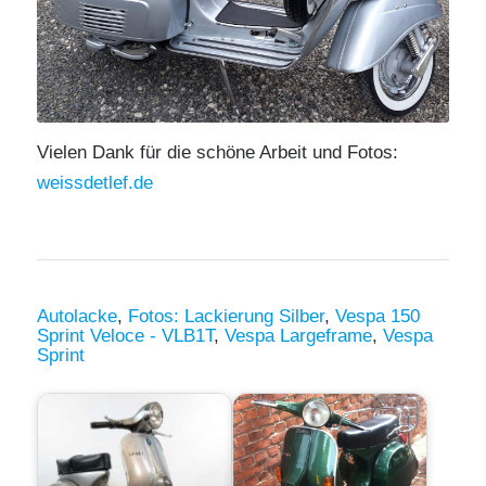
Vielen Dank für die schöne Arbeit und Fotos:
weissdetlef.de
Autolacke
,
Fotos: Lackierung Silber
,
Vespa 150
Sprint Veloce - VLB1T
,
Vespa Largeframe
,
Vespa
Sprint