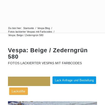
Du bist hier:
Startseite
/
Vespa Blog
/
Fotos lackierter Vespas mit Farbcodes
/
Vespa: Beige / Zederngrün 580
Vespa: Beige / Zederngrün
580
FOTOS LACKIERTER VESPAS MIT FARBCODES
Lack Anfrage und Bestellung
Lackstifte