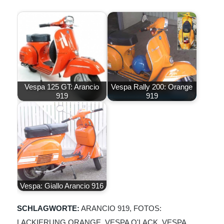
Vespa 125 GT: Arancio
Vespa Rally 200: Orange
919
919
Vespa: Giallo Arancio 916
SCHLAGWORTE:
ARANCIO 919
,
FOTOS:
LACKIERUNG ORANGE
,
VESPA O'LACK
,
VESPA