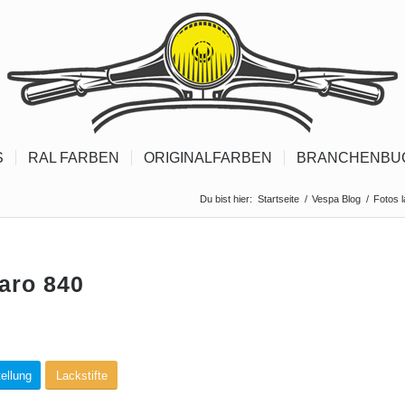
S
RAL FARBEN
ORIGINALFARBEN
BRANCHENBU
Du bist hier:
Startseite
/
Vespa Blog
/
Fotos 
iaro 840
ellung
Lackstifte