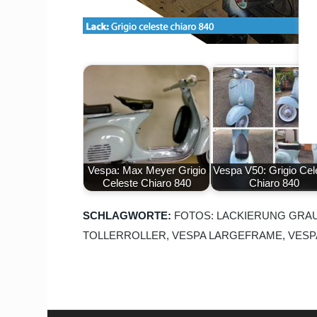
Vespa: Max Meyer Grigio
Vespa V50: Grigio Cel
Celeste Chiaro 840
Chiaro 840
SCHLAGWORTE:
FOTOS: LACKIERUNG GRA
TOLLERROLLER
,
VESPA LARGEFRAME
,
VESP