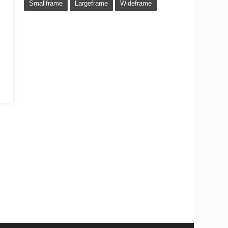
Smallframe
Largeframe
Wideframe