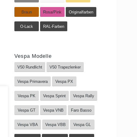
Braun
Rosa/Pink
Originalfarben
O-Lack
RAL-Farben
Vespa Modelle
V50 Rundlicht
V50 Trapezlenker
Vespa Primavera
Vespa PX
Vespa PK
Vespa Sprint
Vespa Rally
Vespa GT
Vespa VNB
Faro Basso
Vespa VBA
Vespa VBB
Vespa GL