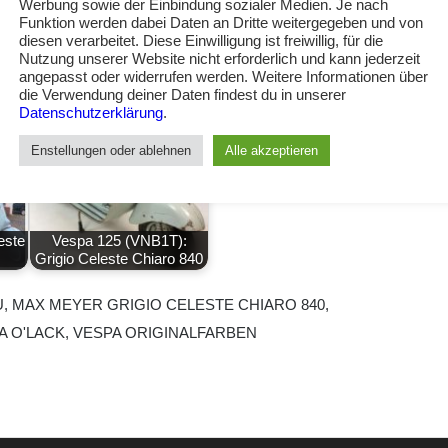
Werbung sowie der Einbindung sozialer Medien. Je nach
Funktion werden dabei Daten an Dritte weitergegeben und von
diesen verarbeitet. Diese Einwilligung ist freiwillig, für die
Nutzung unserer Website nicht erforderlich und kann jederzeit
angepasst oder widerrufen werden. Weitere Informationen über
die Verwendung deiner Daten findest du in unserer
Datenschutzerklärung
.
Enstellungen oder ablehnen
Alle akzeptieren
este
Vespa 125 (VNB1T):
Grigio Celeste Chiaro 840
U
,
MAX MEYER GRIGIO CELESTE CHIARO 840
,
A O'LACK
,
VESPA ORIGINALFARBEN