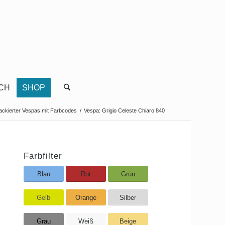
CH
SHOP
lackierter Vespas mit Farbcodes
/
Vespa: Grigio Celeste Chiaro 840
Farbfilter
Blau
Rot
Grün
Gelb
Orange
Silber
Grau
Weiß
Beige