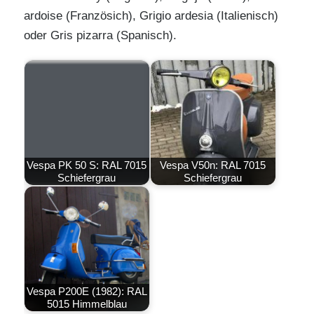
ardoise (Französich), Grigio ardesia (Italienisch)
oder Gris pizarra (Spanisch).
Vespa PK 50 S: RAL 7015
Vespa V50n: RAL 7015
Schiefergrau
Schiefergrau
Vespa P200E (1982): RAL
5015 Himmelblau