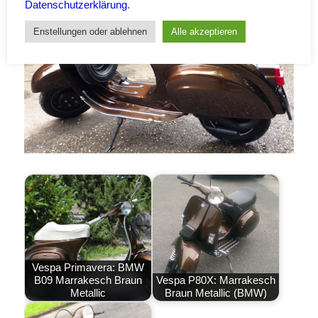
Datenschutzerklärung
.
Enstellungen oder ablehnen
Alle akzeptieren
Vespa Primavera: BMW
B09 Marrakesch Braun
Vespa P80X: Marrakesch
Metallic
Braun Metallic (BMW)