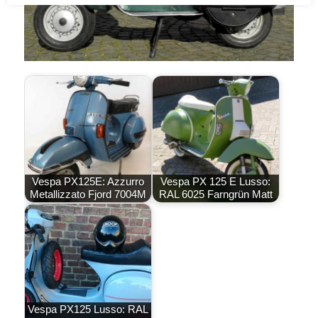
Vespa PX125E: Azzurro
Vespa PX 125 E Lusso:
Metallizzato Fjord 7004M
RAL 6025 Farngrün Matt
Vespa PX125 Lusso: RAL