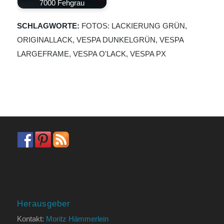
7000 Fehgrau
SCHLAGWORTE:
FOTOS: LACKIERUNG GRÜN
,
ORIGINALLACK
,
VESPA DUNKELGRÜN
,
VESPA
LARGEFRAME
,
VESPA O'LACK
,
VESPA PX
Herausgeber
Kontakt:
Moritz Hämmerlein