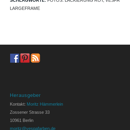
SCHLAGWORTE:
FOTOS: LACKIERUNG ROT
,
VESPA
LARGEFRAME
Herausgeber
Kontakt:
Moritz Hämmerlein
Zossener Strasse 33
10961 Berlin
moritz@vespafarben.de