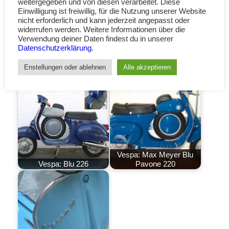
weitergegeben und von diesen verarbeitet. Diese
Einwilligung ist freiwillig, für die Nutzung unserer Website
nicht erforderlich und kann jederzeit angepasst oder
widerrufen werden. Weitere Informationen über die
Verwendung deiner Daten findest du in unserer
Fotos: Lackierung Blau
,
Max Meyer Lacke
,
Vespa
Datenschutzerklärung
.
Dunkelblau
,
Vespa O'Lack
,
Vespa Originalfarben
,
Vespa Smallframe
Enstellungen oder ablehnen
Alle akzeptieren
Vespa: Max Meyer Blu
Vespa: Blu 226
Pavone 220