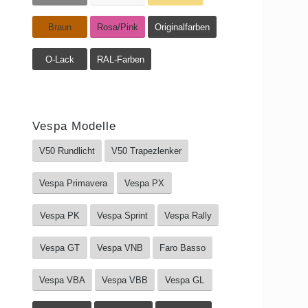
Braun
Rosa/Pink
Originalfarben
O-Lack
RAL-Farben
Vespa Modelle
V50 Rundlicht
V50 Trapezlenker
Vespa Primavera
Vespa PX
Vespa PK
Vespa Sprint
Vespa Rally
Vespa GT
Vespa VNB
Faro Basso
Vespa VBA
Vespa VBB
Vespa GL