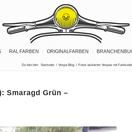
S
RAL FARBEN
ORIGINALFARBEN
BRANCHENBU
Du bist hier:
Startseite
/
Vespa Blog
/
Fotos lackierter Vespas mit Farbcod
): Smaragd Grün –