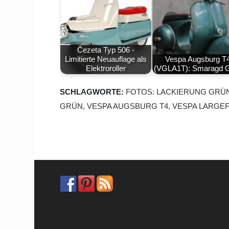
Čezeta Typ 506 -
Limitierte Neuauflage als
Vespa Augsburg T
Elektroroller
(VGLA1T): Smaragd 
SCHLAGWORTE:
FOTOS: LACKIERUNG GRÜ
GRÜN
,
VESPA AUGSBURG T4
,
VESPA LARGE