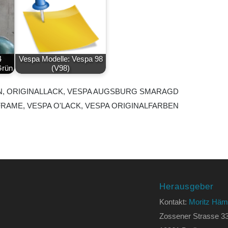
4
Vespa Modelle: Vespa 98
Grün
(V98)
N
,
ORIGINALLACK
,
VESPA AUGSBURG SMARAGD
FRAME
,
VESPA O'LACK
,
VESPA ORIGINALFARBEN
Herausgeber
Kontakt:
Moritz Häm
Zossener Strasse 3