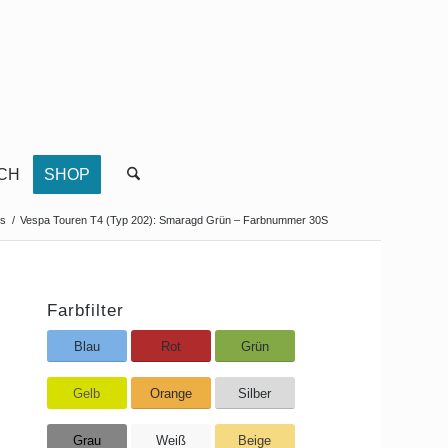
CH
SHOP
es
/
Vespa Touren T4 (Typ 202): Smaragd Grün – Farbnummer 30S
Farbfilter
Blau
Rot
Grün
Gelb
Orange
Silber
Grau
Weiß
Beige