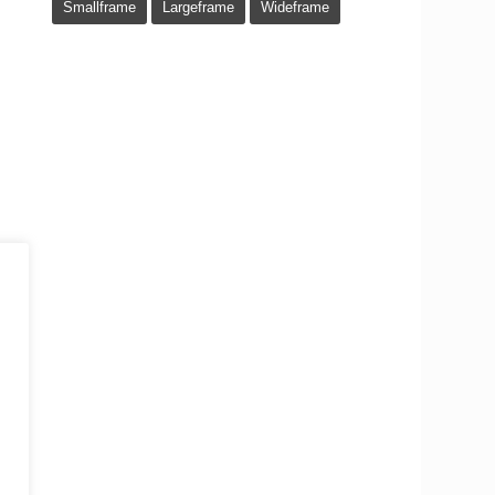
Smallframe
Largeframe
Wideframe