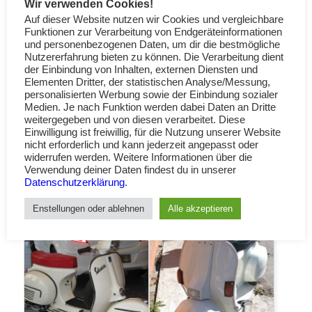
Wir verwenden Cookies!
Auf dieser Website nutzen wir Cookies und vergleichbare
Funktionen zur Verarbeitung von Endgeräteinformationen
und personenbezogenen Daten, um dir die bestmögliche
Nutzererfahrung bieten zu können. Die Verarbeitung dient
der Einbindung von Inhalten, externen Diensten und
Elementen Dritter, der statistischen Analyse/Messung,
personalisierten Werbung sowie der Einbindung sozialer
Medien. Je nach Funktion werden dabei Daten an Dritte
weitergegeben und von diesen verarbeitet. Diese
Einwilligung ist freiwillig, für die Nutzung unserer Website
nicht erforderlich und kann jederzeit angepasst oder
Der Lack RAL 9001 Cremeweiß ist auch bekannt
widerrufen werden. Weitere Informationen über die
als: Cream (Englisch), Crèmewit (Dutch), Blanc
Verwendung deiner Daten findest du in unserer
Datenschutzerklärung
.
crème (Französich), Bianco crema (Italienisch)
oder Blanco crema (Spanisch).
Enstellungen oder ablehnen
Alle akzeptieren