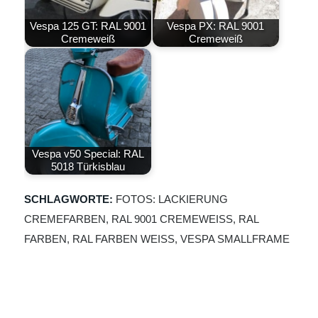
Vespa 125 GT: RAL 9001
Vespa PX: RAL 9001
Cremeweiß
Cremeweiß
Vespa v50 Special: RAL
5018 Türkisblau
SCHLAGWORTE:
FOTOS: LACKIERUNG
CREMEFARBEN
,
RAL 9001 CREMEWEISS
,
RAL
FARBEN
,
RAL FARBEN WEISS
,
VESPA SMALLFRAME