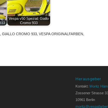
Vespa v50 Spezial: Giallo
933
Cromo 933
B
,
GIALLO CROMO 933
,
VESPA ORIGINALFARBEN
,
Herausgeber
Kontakt:
Moritz Häm
Zossener Strasse 3
10961 Berlin
moritz@vespafarben