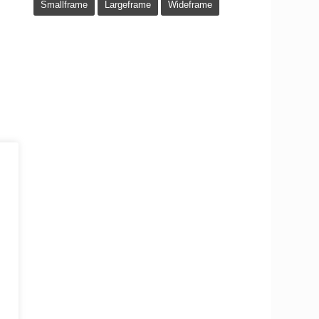
Smallframe
Largeframe
Wideframe