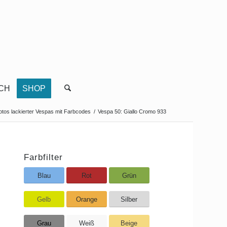
CH
SHOP
otos lackierter Vespas mit Farbcodes
/
Vespa 50: Giallo Cromo 933
Farbfilter
Blau
Rot
Grün
Gelb
Orange
Silber
Grau
Weiß
Beige