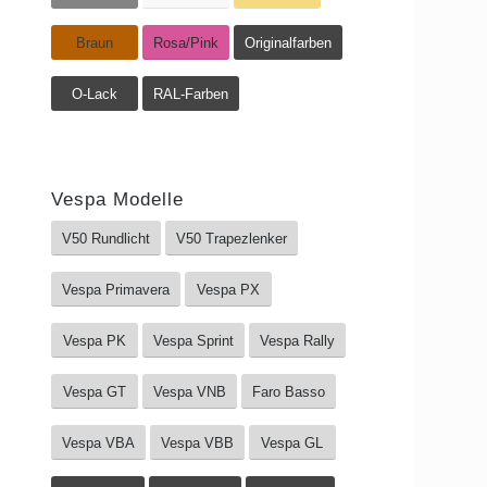
Braun
Rosa/Pink
Originalfarben
O-Lack
RAL-Farben
Vespa Modelle
V50 Rundlicht
V50 Trapezlenker
Vespa Primavera
Vespa PX
Vespa PK
Vespa Sprint
Vespa Rally
Vespa GT
Vespa VNB
Faro Basso
Vespa VBA
Vespa VBB
Vespa GL