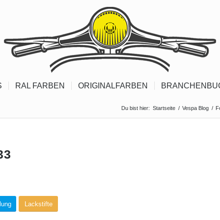
S
RAL FARBEN
ORIGINALFARBEN
BRANCHENBU
Du bist hier:
Startseite
/
Vespa Blog
/
F
33
lung
Lackstifte