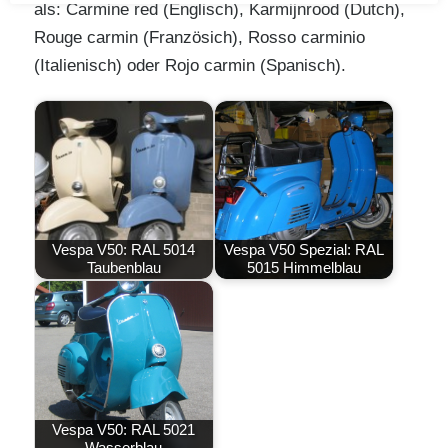
als: Carmine red (Englisch), Karmijnrood (Dutch),
Rouge carmin (Französich), Rosso carminio
(Italienisch) oder Rojo carmin (Spanisch).
Vespa V50: RAL 5014
Vespa V50 Spezial: RAL
Taubenblau
5015 Himmelblau
Vespa V50: RAL 5021
Wasserblau