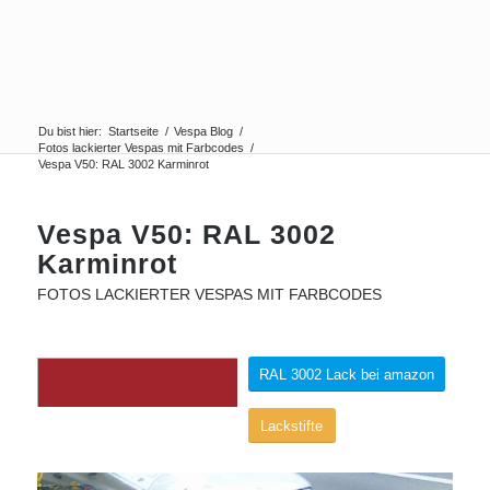
Du bist hier:
Startseite
/
Vespa Blog
/
Fotos lackierter Vespas mit Farbcodes
/
Vespa V50: RAL 3002 Karminrot
Vespa V50: RAL 3002
Karminrot
FOTOS LACKIERTER VESPAS MIT FARBCODES
RAL 3002 Lack bei amazon
Lackstifte