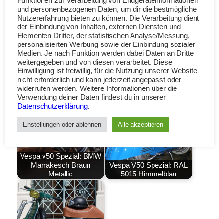
Funktionen zur Verarbeitung von Endgeräteinformationen
und personenbezogenen Daten, um dir die bestmögliche
Nutzererfahrung bieten zu können. Die Verarbeitung dient
der Einbindung von Inhalten, externen Diensten und
Elementen Dritter, der statistischen Analyse/Messung,
personalisierten Werbung sowie der Einbindung sozialer
Medien. Je nach Funktion werden dabei Daten an Dritte
weitergegeben und von diesen verarbeitet. Diese
Einwilligung ist freiwillig, für die Nutzung unserer Website
Marrakesh Brown Metallic – BMW Farbcode B09
nicht erforderlich und kann jederzeit angepasst oder
widerrufen werden. Weitere Informationen über die
Verwendung deiner Daten findest du in unserer
Datenschutzerklärung
.
Enstellungen oder ablehnen
Alle akzeptieren
Vespa v50 Spezial: BMW
Marrakesch Braun
Vespa V50 Spezial: RAL
Metallic
5015 Himmelblau