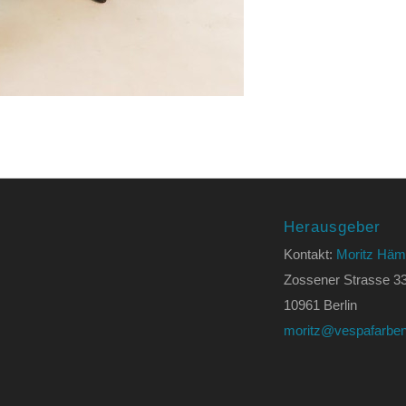
Herausgeber
Kontakt:
Moritz Häm
Zossener Strasse 3
10961 Berlin
moritz@vespafarben