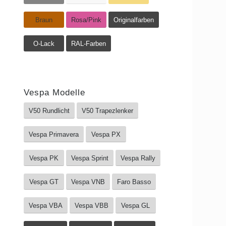
Braun
Rosa/Pink
Originalfarben
O-Lack
RAL-Farben
Vespa Modelle
V50 Rundlicht
V50 Trapezlenker
Vespa Primavera
Vespa PX
Vespa PK
Vespa Sprint
Vespa Rally
Vespa GT
Vespa VNB
Faro Basso
Vespa VBA
Vespa VBB
Vespa GL