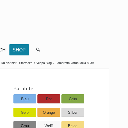
CH
SHOP
Du bist hier:
Startseite
/
Vespa Blog
/
Lambretta Verde Mela 8039
Farbfilter
Blau
Rot
Grün
Gelb
Orange
Silber
Grau
Weiß
Beige