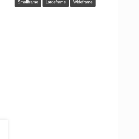
Smallframe
Largeframe
Wideframe