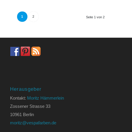
1
2
Seite 1 von 2
Herausgeber
Kontakt:
Moritz Hämmerlein
Zossener Strasse 33
10961 Berlin
moritz@vespafarben.de