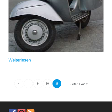
Weiterlesen
«
‹
9
10
11
Seite 11 von 11