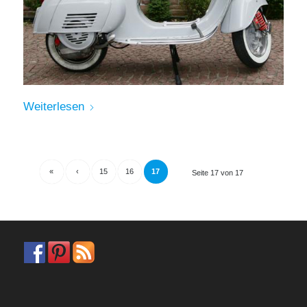
Weiterlesen
«
‹
15
16
17
Seite 17 von 17