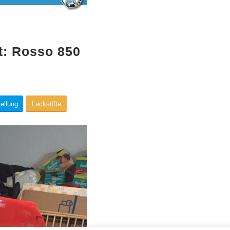
t: Rosso 850
ellung
Lackstifte