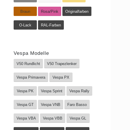
Braun
Rosa/Pink
Originalfarben
O-Lack
RAL-Farben
Vespa Modelle
V50 Rundlicht
V50 Trapezlenker
Vespa Primavera
Vespa PX
Vespa PK
Vespa Sprint
Vespa Rally
Vespa GT
Vespa VNB
Faro Basso
Vespa VBA
Vespa VBB
Vespa GL