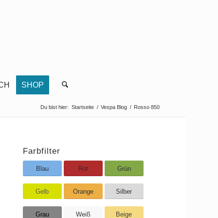
CH
SHOP
Du bist hier:
Startseite
/
Vespa Blog
/
Rosso 850
Farbfilter
Blau
Rot
Grün
Gelb
Orange
Silber
Grau
Weiß
Beige