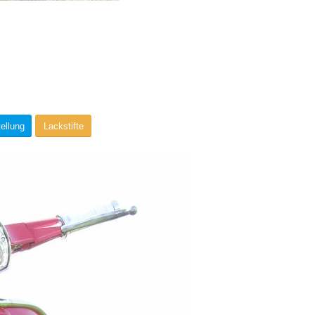
ellung
Lackstifte