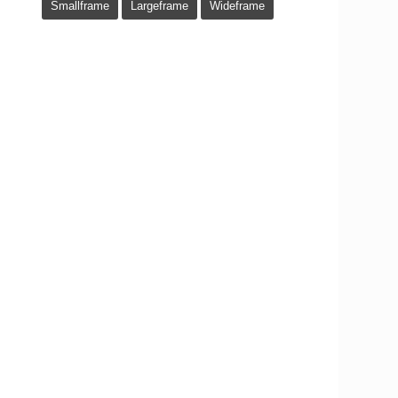
Smallframe
Largeframe
Wideframe