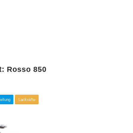
t: Rosso 850
ellung
Lackstifte