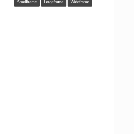
Smallframe
Largeframe
Wideframe