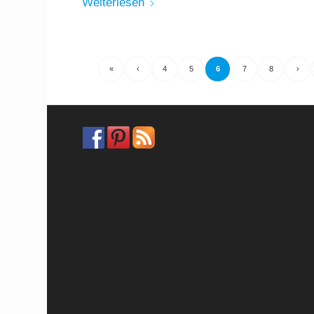
Weiterlesen
«
‹
4
5
6
7
8
›