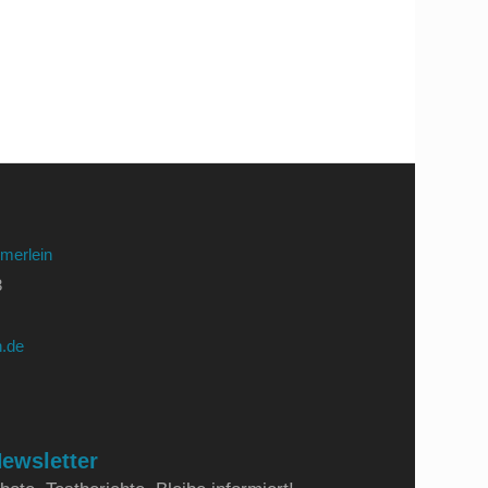
merlein
3
.de
ewsletter