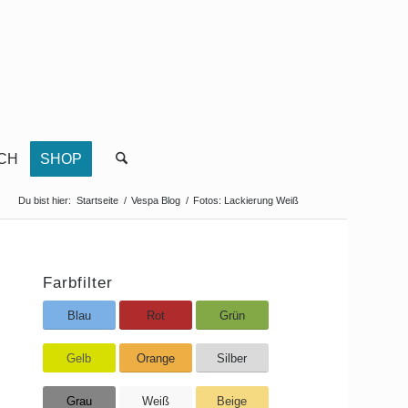
CH
SHOP
Du bist hier:
Startseite
/
Vespa Blog
/
Fotos: Lackierung Weiß
Farbfilter
Blau
Rot
Grün
Gelb
Orange
Silber
Grau
Weiß
Beige