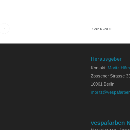
»
Seite 6 von 10
Herausgeber
Kontakt:
Moritz Häm
Zossener Strasse 3
10961 Berlin
moritz@vespafarben
vespafarben N