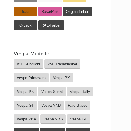
Braun
Rosa/Pink
Originalfarben
O-Lack
RAL-Farben
Vespa Modelle
V50 Rundlicht
V50 Trapezlenker
Vespa Primavera
Vespa PX
Vespa PK
Vespa Sprint
Vespa Rally
Vespa GT
Vespa VNB
Faro Basso
Vespa VBA
Vespa VBB
Vespa GL