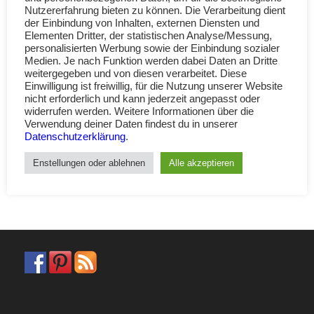
Nutzererfahrung bieten zu können. Die Verarbeitung dient
der Einbindung von Inhalten, externen Diensten und
Elementen Dritter, der statistischen Analyse/Messung,
Vespa Werkstatt in Hamburg
personalisierten Werbung sowie der Einbindung sozialer
Medien. Je nach Funktion werden dabei Daten an Dritte
DAS VESPA WERKSTATT BRANCHENBUCH
weitergegeben und von diesen verarbeitet. Diese
Einwilligung ist freiwillig, für die Nutzung unserer Website
nicht erforderlich und kann jederzeit angepasst oder
Weiterlesen
widerrufen werden. Weitere Informationen über die
Verwendung deiner Daten findest du in unserer
Datenschutzerklärung
.
«
‹
4
5
6
Seite 6 von 7
Enstellungen oder ablehnen
Alle akzeptieren
7
›