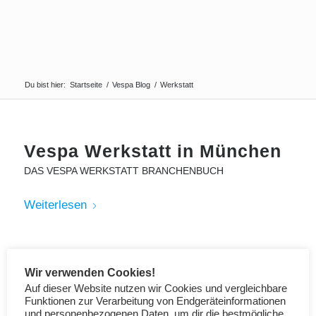
Du bist hier:
Startseite
/
Vespa Blog
/
Werkstatt
Vespa Werkstatt in München
DAS VESPA WERKSTATT BRANCHENBUCH
Weiterlesen
Vespa Werkstatt in Stuttgart
Wir verwenden Cookies!
DAS VESPA WERKSTATT BRANCHENBUCH
Auf dieser Website nutzen wir Cookies und vergleichbare
Funktionen zur Verarbeitung von Endgeräteinformationen
Weiterlesen
und personenbezogenen Daten, um dir die bestmögliche