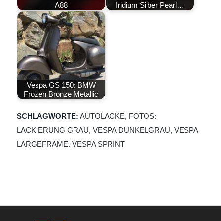
A88
Iridium Silber Pearl…
Vespa GS 150: BMW
Frozen Bronze Metallic
SCHLAGWORTE:
AUTOLACKE
,
FOTOS:
LACKIERUNG GRAU
,
VESPA DUNKELGRAU
,
VESPA
LARGEFRAME
,
VESPA SPRINT