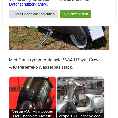
Datenschutzerklärung
.
Enstellungen oder ablehnen
Alle akzeptieren
Mini Countryman Autolack. WA48 Royal Grey –
A48 Perleffekt-Wasserbasislack.
Vespa v50: Mini Cooper
Hot Chocolate Metallic
Vespa 150 Sprint Veloce: