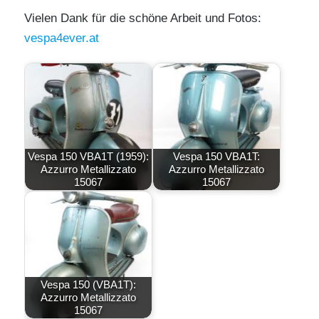
Vielen Dank für die schöne Arbeit und Fotos:
vespa4ever.at
Vespa 150 VBA1T (1959):
Vespa 150 VBA1T:
Azzurro Metallizzato
Azzurro Metallizzato
15067
15067
Vespa 150 (VBA1T):
Azzurro Metallizzato
15067