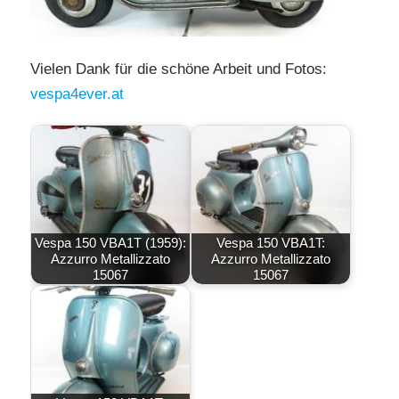
Vielen Dank für die schöne Arbeit und Fotos:
vespa4ever.at
Vespa 150 VBA1T (1959):
Vespa 150 VBA1T:
Azzurro Metallizzato
Azzurro Metallizzato
15067
15067