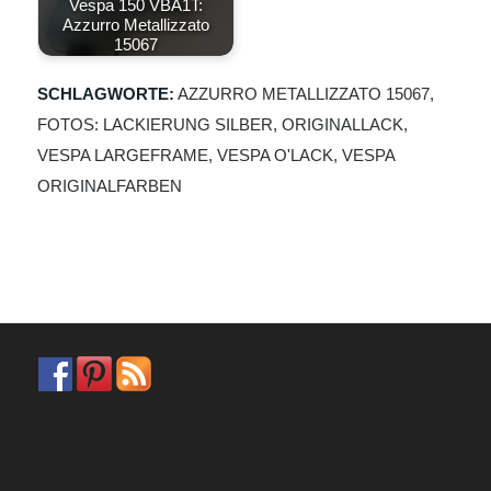
Vespa 150 VBA1T:
Azzurro Metallizzato
15067
SCHLAGWORTE:
AZZURRO METALLIZZATO 15067
,
FOTOS: LACKIERUNG SILBER
,
ORIGINALLACK
,
VESPA LARGEFRAME
,
VESPA O'LACK
,
VESPA
ORIGINALFARBEN