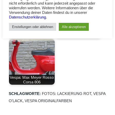
nicht erforderlich und kann jederzeit angepasst oder
widerrufen werden. Weitere Informationen über die
Verwendung deiner Daten findest du in unserer
Datenschutzerklärung
.
Vespa PK 50 S: Rosso
Enstellungen oder ablehnen
Alle akzeptieren
Vespa: Rosso federale
federale P1/2 = Rosso
P1/2 = Rosso 5000M
5000M
Vespa: Max Meyer Rosso
Corsa 806
SCHLAGWORTE:
FOTOS: LACKIERUNG ROT
,
VESPA
O'LACK
,
VESPA ORIGINALFARBEN