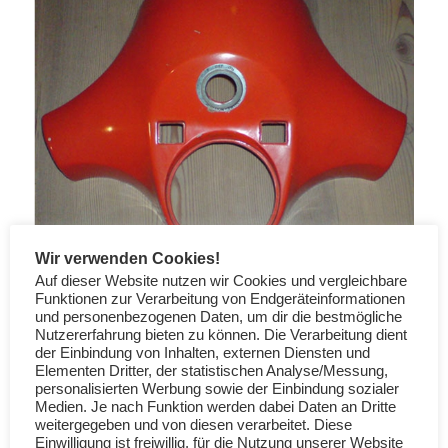
Wir verwenden Cookies!
Auf dieser Website nutzen wir Cookies und vergleichbare
Funktionen zur Verarbeitung von Endgeräteinformationen
und personenbezogenen Daten, um dir die bestmögliche
Die Originalfarbe Max Meyer Rosso 621 entspricht
Nutzererfahrung bieten zu können. Die Verarbeitung dient
der Einbindung von Inhalten, externen Diensten und
gem. Farbanalyse zu 98,7% der Peugotfarbe EJE
Elementen Dritter, der statistischen Analyse/Messung,
(siehe
hier
).
personalisierten Werbung sowie der Einbindung sozialer
Medien. Je nach Funktion werden dabei Daten an Dritte
weitergegeben und von diesen verarbeitet. Diese
Einwilligung ist freiwillig, für die Nutzung unserer Website