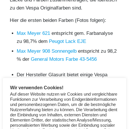
zu den Vespa Originalfarben sind.
Hier die ersten beiden Farben (Fotos folgen):
Max Meyer 621
entspricht gem. Farbanalyse
zu 98,7% dem
Peugot Lack EJE
Max Meyer 908 Sonnengelb
entspricht zu 98,2
% der
General Motors Farbe 43-5456
Der Hersteller Glasurit bietet einige Vespa
Originalfarben an.
Hier
klicken, dann
Wir verwenden Cookies!
zustimmen, bei dem Feld Code ein „*“ und bei
Auf dieser Website nutzen wir Cookies und vergleichbare
Hersteller „PIAGGIO“ eingeben.
Funktionen zur Verarbeitung von Endgeräteinformationen
und personenbezogenen Daten, um dir die bestmögliche
Nutzererfahrung bieten zu können. Die Verarbeitung dient
Falls ihr auch solche Infos aus Farbanalysen
der Einbindung von Inhalten, externen Diensten und
Elementen Dritter, der statistischen Analyse/Messung,
oder ähnlichem habt, freue ich mich auf eure
personalisierten Werbung sowie der Einbindung sozialer