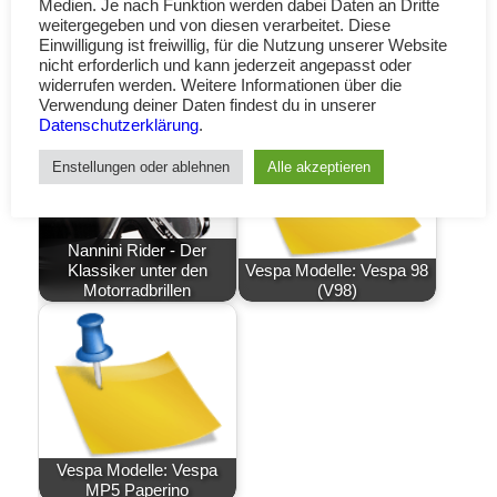
Unterstützung und Kommentare!! Welche RAL-
Medien. Je nach Funktion werden dabei Daten an Dritte
weitergegeben und von diesen verarbeitet. Diese
Farben oder Autolacke entsprechen den Vespa
Einwilligung ist freiwillig, für die Nutzung unserer Website
Originalfarben?
nicht erforderlich und kann jederzeit angepasst oder
widerrufen werden. Weitere Informationen über die
Verwendung deiner Daten findest du in unserer
Datenschutzerklärung
.
Enstellungen oder ablehnen
Alle akzeptieren
Nannini Rider - Der
Klassiker unter den
Vespa Modelle: Vespa 98
Motorradbrillen
(V98)
Vespa Modelle: Vespa
MP5 Paperino