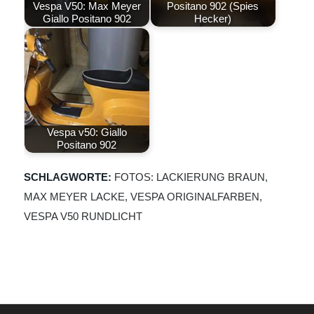
Vespa V50: Max Meyer
Positano 902 (Spies
Giallo Positano 902
Hecker)
Vespa v50: Giallo
Positano 902
SCHLAGWORTE:
FOTOS: LACKIERUNG BRAUN
,
MAX MEYER LACKE
,
VESPA ORIGINALFARBEN
,
VESPA V50 RUNDLICHT