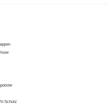
lappen
isier
polster
UV-Schutz