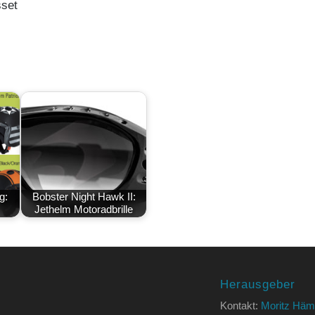
sset
g:
Bobster Night Hawk II:
Jethelm Motoradbrille
Herausgeber
Kontakt:
Moritz Häm