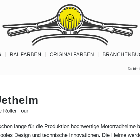
S
RAL FARBEN
ORIGINALFARBEN
BRANCHENBU
Du bist 
Jethelm
e Roller Tour
schon lange für die Produktion hochwertige Motorradhelme b
cooles Design und technische Innovationen. Die Helme werden