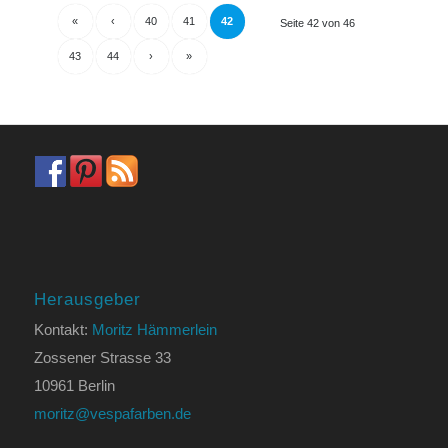
«
‹
40
41
42
Seite 42 von 46
43
44
›
»
Herausgeber
Kontakt:
Moritz Hämmerlein
Zossener Strasse 33
10961 Berlin
moritz@vespafarben.de