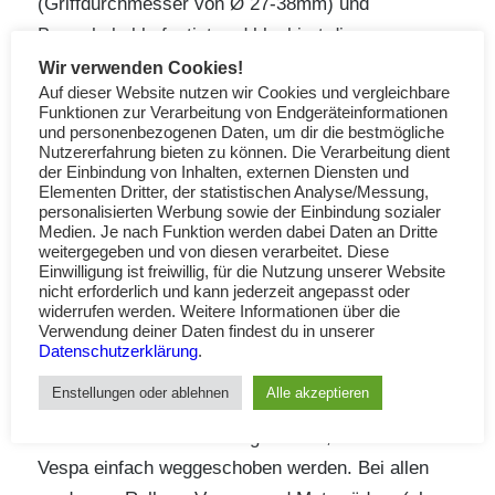
(Griffdurchmesser von Ø 27-38mm) und
Bremshebel befestigt und blockiert die
Vorderradbremse. Es passt auf 95% aller Roller,
Wir verwenden Cookies!
Auf dieser Website nutzen wir Cookies und vergleichbare
Motorräder und ATV’s. Ein einfaches wegschieben
Funktionen zur Verarbeitung von Endgeräteinformationen
wird damit unmöglich. Auch das schon häufig
und personenbezogenen Daten, um dir die bestmögliche
Nutzererfahrung bieten zu können. Die Verarbeitung dient
vergessene Felgenschloss beim losfahren wird mit
der Einbindung von Inhalten, externen Diensten und
dem Grip-Lock nie wieder vorkommen. Es ist
Elementen Dritter, der statistischen Analyse/Messung,
personalisierten Werbung sowie der Einbindung sozialer
schnell anzubringen und macht einen sehr stabilen
Medien. Je nach Funktion werden dabei Daten an Dritte
und sicheren Eindruck. Zusätzlich ist es klein
weitergegeben und von diesen verarbeitet. Diese
Einwilligung ist freiwillig, für die Nutzung unserer Website
(15×4,5×4,5cm) und relativ leicht (330 Gramm).
nicht erforderlich und kann jederzeit angepasst oder
widerrufen werden. Weitere Informationen über die
Bei unseren geliebten alten Vespas hat das
Verwendung deiner Daten findest du in unserer
Schloss jedoch einen Schwachpunkt. Denn ein
Datenschutzerklärung
.
einfaches durchtrennen des Vorderrad-
Enstellungen oder ablehnen
Alle akzeptieren
Bremsseilzuges gibt die Vespa frei. Ist zusätzlich
das Lenkradschoss nicht gesichert, kann die
Vespa einfach weggeschoben werden. Bei allen