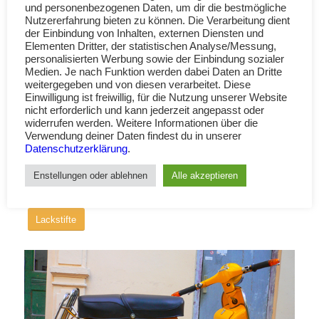
und personenbezogenen Daten, um dir die bestmögliche
Nutzererfahrung bieten zu können. Die Verarbeitung dient
Weiterlesen
der Einbindung von Inhalten, externen Diensten und
Elementen Dritter, der statistischen Analyse/Messung,
personalisierten Werbung sowie der Einbindung sozialer
Medien. Je nach Funktion werden dabei Daten an Dritte
weitergegeben und von diesen verarbeitet. Diese
Vespa Rally: Giallo Karakiri
Einwilligung ist freiwillig, für die Nutzung unserer Website
908 (Sonnengelb)
nicht erforderlich und kann jederzeit angepasst oder
widerrufen werden. Weitere Informationen über die
FOTOS LACKIERTER VESPAS MIT FARBCODES
Verwendung deiner Daten findest du in unserer
Datenschutzerklärung
.
Enstellungen oder ablehnen
Alle akzeptieren
Lack Anfrage und Bestellung
Lackstifte