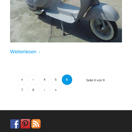
Weiterlesen
«
‹
4
5
6
Seite 6 von 9
7
8
›
»