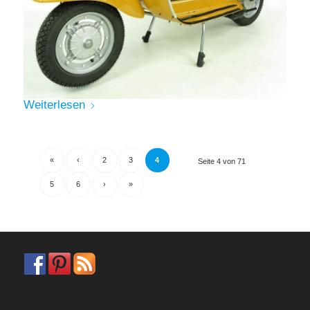
Weiterlesen
«
‹
2
3
4
Seite 4 von 71
5
6
›
»