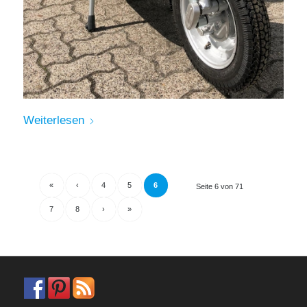
Weiterlesen
«
‹
4
5
6
Seite 6 von 71
7
8
›
»