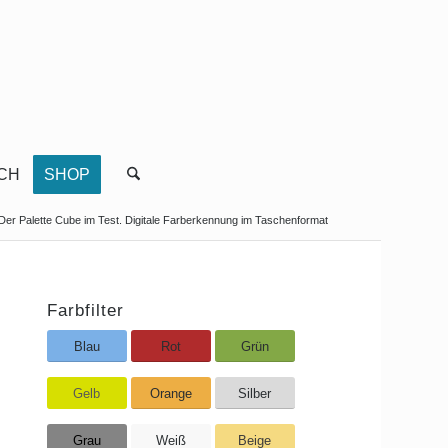
CH
SHOP
Der Palette Cube im Test. Digitale Farberkennung im Taschenformat
Farbfilter
Blau
Rot
Grün
Gelb
Orange
Silber
Grau
Weiß
Beige