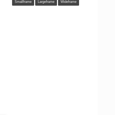
Smallframe
Largeframe
Wideframe