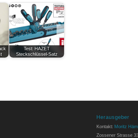
ack
Test: HAZET
t
Steckschlüssel-Satz
Herausgeber
Kontakt:
Moritz Häm
Zossener Strasse 3