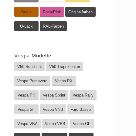
Braun
Rosa/Pink
Originalfarben
O-Lack
RAL-Farben
Vespa Modelle
V50 Rundlicht
V50 Trapezlenker
Vespa Primavera
Vespa PX
Vespa PK
Vespa Sprint
Vespa Rally
Vespa GT
Vespa VNB
Faro Basso
Vespa VBA
Vespa VBB
Vespa GL