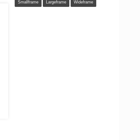
Smallframe
Largeframe
Wideframe