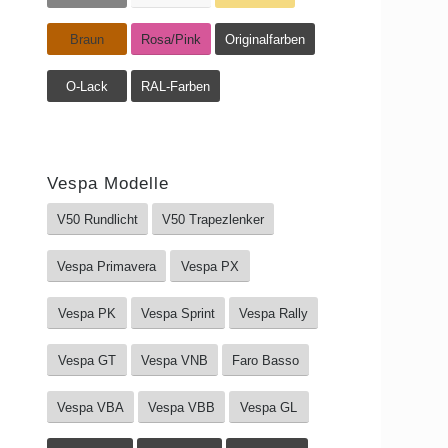
Braun
Rosa/Pink
Originalfarben
O-Lack
RAL-Farben
Vespa Modelle
V50 Rundlicht
V50 Trapezlenker
Vespa Primavera
Vespa PX
Vespa PK
Vespa Sprint
Vespa Rally
Vespa GT
Vespa VNB
Faro Basso
Vespa VBA
Vespa VBB
Vespa GL