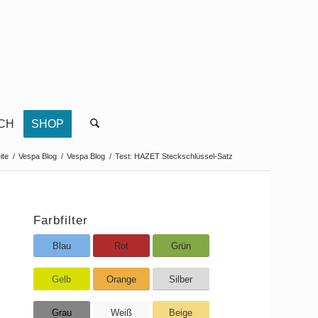
CH
SHOP
ite
/
Vespa Blog
/
Vespa Blog
/
Test: HAZET Steckschlüssel-Satz
Farbfilter
Blau
Rot
Grün
Gelb
Orange
Silber
Grau
Weiß
Beige