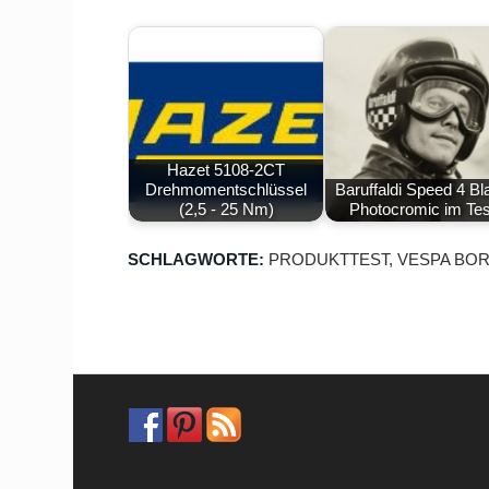
Hazet 5108-2CT
Drehmomentschlüssel
Baruffaldi Speed 4 Bl
(2,5 - 25 Nm)
Photocromic im Tes
SCHLAGWORTE:
PRODUKTTEST
,
VESPA BO