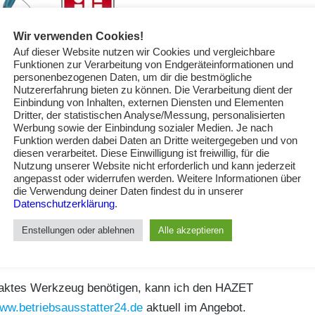
Wir verwenden Cookies!
Auf dieser Website nutzen wir Cookies und vergleichbare
Funktionen zur Verarbeitung von Endgeräteinformationen und
personenbezogenen Daten, um dir die bestmögliche
Nutzererfahrung bieten zu können. Die Verarbeitung dient der
Einbindung von Inhalten, externen Diensten und Elementen
Dritter, der statistischen Analyse/Messung, personalisierten
in einer handlichen, sehr durchdachten Kunststoffbox
Werbung sowie der Einbindung sozialer Medien. Je nach
; 2 Verlängerungen (55/102 mm); Kardangelenk; 10
Funktion werden dabei Daten an Dritte weitergegeben und von
diesen verarbeitet. Diese Einwilligung ist freiwillig, für die
 ¼-Zoll-Adapter, Bithalter, 21 Bits (6 Kreuzschlitz
Nutzung unserer Website nicht erforderlich und kann jederzeit
 5 Innensechskant 3-7 mm; 7 Torx TR10-40). Die Profi
angepasst oder widerrufen werden. Weitere Informationen über
die Verwendung deiner Daten findest du in unserer
le Werkzeuge sich maßhaltig und sehr hochwertig
Datenschutzerklärung
.
 laufende Knarre, ergonomische ausgereifte Griffe
Enstellungen oder ablehnen
Alle akzeptieren
nststoffbox ist teis gummiert, um auch auf schrägen
paktes Werkzeug benötigen, kann ich den HAZET
ww.betriebsausstatter24.de
aktuell im Angebot.