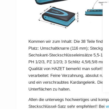
Kommen wir zum Inhalt: Die 38 Teile finden 
Platz: Umschaltknarre (116 mm); Steckgriff
Sechskant-Steckschlüsseleinsätze 5,5-14 mm;
PH 1/2/3, PZ 1/2/3; 3 Schlitz 4,5/6,5/8 mm;
Qualität von HAZET bemerkt man sofort! Al
verarbeitet: Feine Verzahnung, absolut rund
und ein verschraubtes Kardangelenk. Die Ku
Unterflächen zu halten.
Allen die unterwegs hochwertiges und kom
Steckschlüssel-Satz sehr empfehlen!! Bei
w