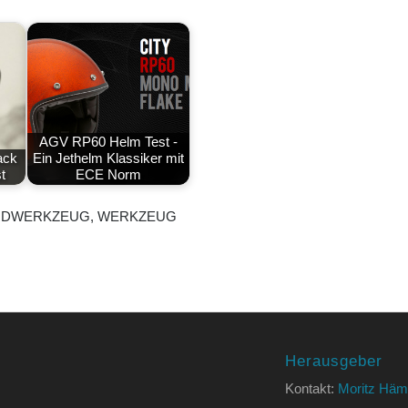
AGV RP60 Helm Test -
ack
Ein Jethelm Klassiker mit
t
ECE Norm
RDWERKZEUG
,
WERKZEUG
Herausgeber
Kontakt:
Moritz Häm