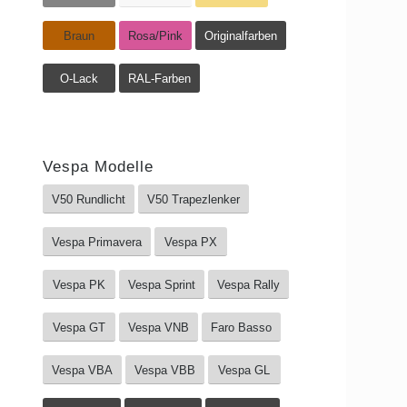
Braun
Rosa/Pink
Originalfarben
O-Lack
RAL-Farben
Vespa Modelle
V50 Rundlicht
V50 Trapezlenker
Vespa Primavera
Vespa PX
Vespa PK
Vespa Sprint
Vespa Rally
Vespa GT
Vespa VNB
Faro Basso
Vespa VBA
Vespa VBB
Vespa GL