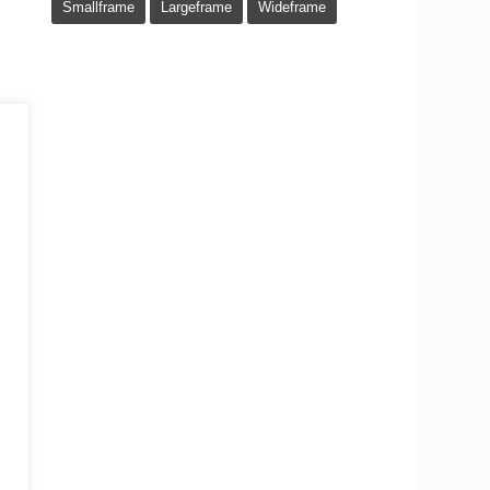
Smallframe
Largeframe
Wideframe