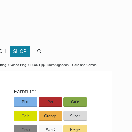
CH
SHOP
Blog
/
Vespa Blog
/
Buch Tipp | Motorlegenden – Cars and Crimes
Farbfilter
Blau
Rot
Grün
Gelb
Orange
Silber
Grau
Weiß
Beige