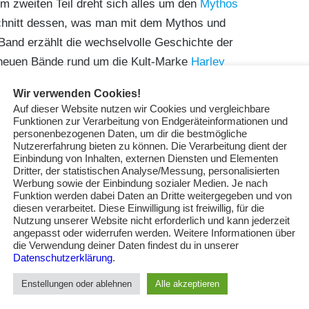
m zweiten Teil dreht sich alles um den
Mythos
rschnitt dessen, was man mit dem Mythos und
Band erzählt die wechselvolle Geschichte der
 neuen Bände rund um die Kult-Marke
Harley
len
James Dean
sind sehr empfehlenswert. Die Reihe
Wir verwenden Cookies!
n.
Auf dieser Website nutzen wir Cookies und vergleichbare
Funktionen zur Verarbeitung von Endgeräteinformationen und
personenbezogenen Daten, um dir die bestmögliche
Nutzererfahrung bieten zu können. Die Verarbeitung dient der
Einbindung von Inhalten, externen Diensten und Elementen
Dritter, der statistischen Analyse/Messung, personalisierten
Werbung sowie der Einbindung sozialer Medien. Je nach
Funktion werden dabei Daten an Dritte weitergegeben und von
diesen verarbeitet. Diese Einwilligung ist freiwillig, für die
Nutzung unserer Website nicht erforderlich und kann jederzeit
angepasst oder widerrufen werden. Weitere Informationen über
die Verwendung deiner Daten findest du in unserer
Datenschutzerklärung
.
Enstellungen oder ablehnen
Alle akzeptieren