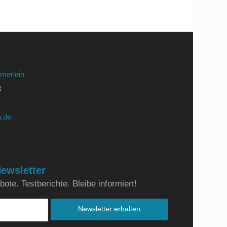
merlein
3
.de
ewsletter
ote. Testberichte. Bleibe informiert!